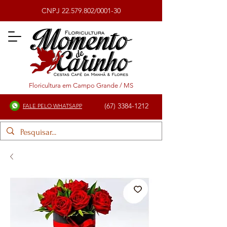
CNPJ
22.579.802
/0001-30
Floricultura em Campo Grande / MS
(67) 3384-1212
FALE PELO WHATSAPP