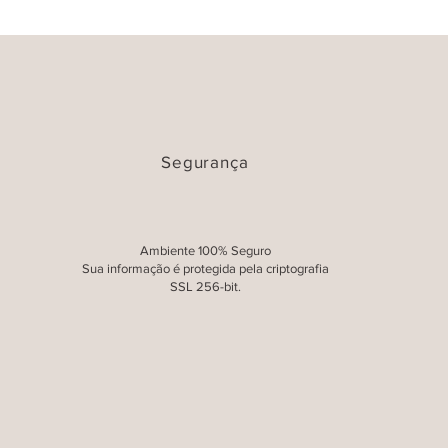
Segurança
Ambiente 100% Seguro
pita (30x28cm) Várias
sualização rápida
Bombom da Lacta ou Nestlé (caixa
Visualização rápida
Sua informação é protegida pela criptografia
Cores
de 302g)
SSL 256-bit.
Preço
Preço
R$ 79,00
R$ 29,00
ionar ao carrinho
Adicionar ao carrinho