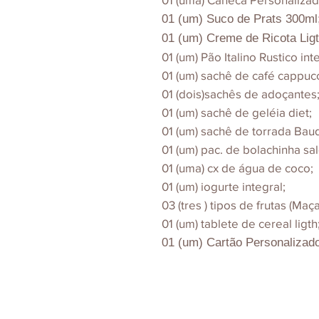
01 (um) Suco de Prats 300ml
01 (um) Creme de Ricota Ligt
01 (um) Pão Italino Rustico int
01 (um) sachê de café cappuc
01 (dois)sachês de adoçantes
01 (um) sachê de geléia diet;
01 (um) sachê de torrada Bau
01 (um) pac. de bolachinha sa
01 (uma) cx de água de coco;
01 (um) iogurte integral;
03 (tres ) tipos de frutas (Maç
01 (um) tablete de cereal ligth
01 (um) Cartão Personalizado