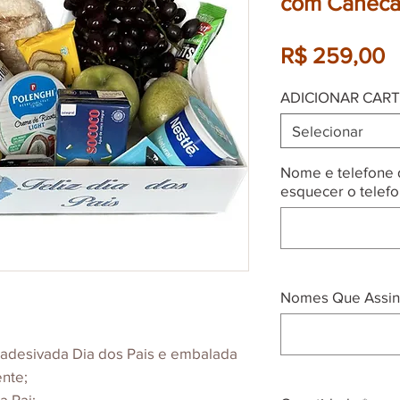
com Canec
P
R$ 259,00
ADICIONAR CART
Selecionar
Nome e telefone d
esquecer o telefo
Nomes Que Assin
adesivada Dia dos Pais e embalada
nte;
a Pai;