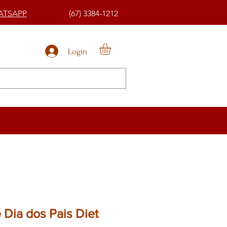
ATSAPP
(67) 3384-1212
Login
 Dia dos Pais Diet