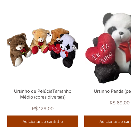
Ursinho de PelúciaTamanho
Visualização rápida
Ursinho Panda (p
Visualização ráp
Médio (cores diversas)
Preço
R$ 69,00
Preço
R$ 129,00
Adicionar ao carrinho
Adicionar ao car