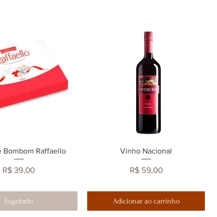
 sem cartão.
e Bombom Raffaello
sualização rápida
Visualização rápida
Vinho Nacional
Preço
Preço
R$ 39,00
R$ 59,00
Esgotado
Adicionar ao carrinho