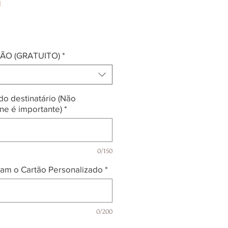
a
reço
ÃO (GRATUITO)
*
o destinatário (Não
ne é importante)
*
0/150
am o Cartão Personalizado
*
0/200