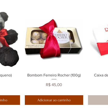
preferência com ou
equeno)
ida
Bombom Ferreiro Rocher (100g)
Visualização rápida
Caixa d
Vi
Preço
R$ 45,00
rinho
Adicionar ao carrinho