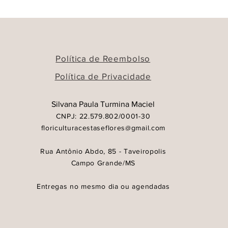
Política de Reembolso
Política de Privacidade
Silvana Paula Turmina Maciel
CNPJ: 22.579.802/0001-30
floriculturacestaseflores@gmail.com
a Pequeno
ida
Coração "Eu te Amo" Tam médio
Visualização rápida
Ursinho Pe
Vi
(43x25cm)
Rua Antônio Abdo, 85 - Taveiropolis
Preço
R$ 89,00
Campo Grande/MS
rinho
Adicionar ao carrinho
Adic
Entregas no mesmo dia ou agendadas