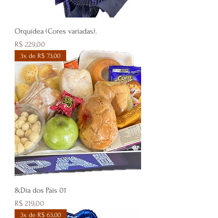
Orquídea (Cores variadas).
Preço
R$ 229,00
3x de R$ 73,00
&Dia dos Pais 01
Preço
R$ 219,00
3x de R$ 63,00