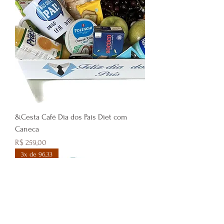
&Cesta Café Dia dos Pais Diet com
Caneca
Preço
R$ 259,00
3x de 96,33