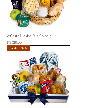
&Cesta Dia dos Pais Colonial
Preço
R$ 219,00
3x de 129,66