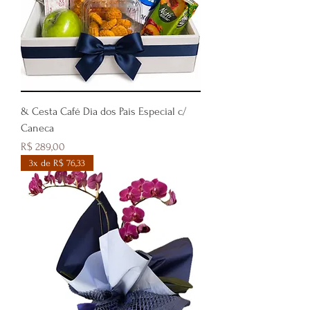
& Cesta Café Dia dos Pais Especial c/
Caneca
Preço
R$ 289,00
3x de R$ 76,33