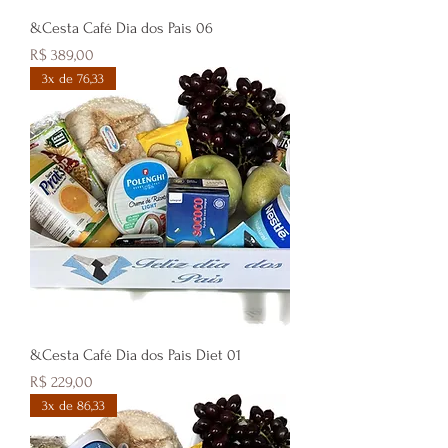
&Cesta Café Dia dos Pais 06
Preço
R$ 389,00
3x de 76,33
&Cesta Café Dia dos Pais Diet 01
Preço
R$ 229,00
3x de 86,33