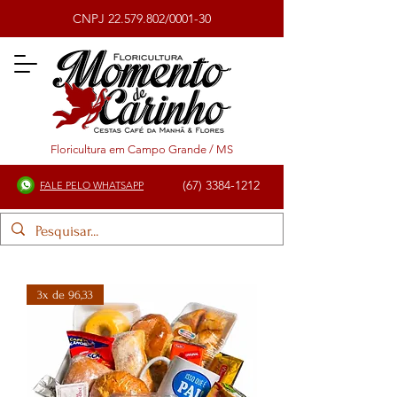
CNPJ
22.579.802
/0001-30
Floricultura em Campo Grande / MS
(67) 3384-1212
FALE PELO WHATSAPP
3x de 96,33