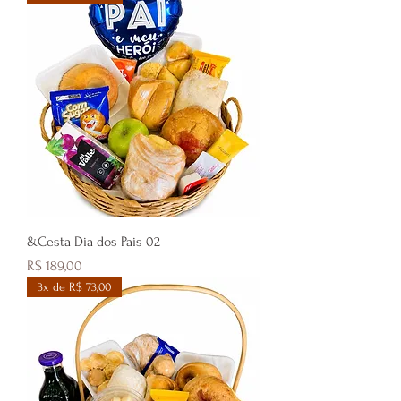
&Cesta Dia dos Pais 02
Preço
R$ 189,00
3x de R$ 73,00